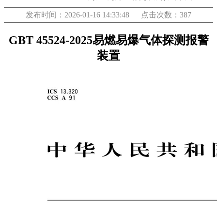
发布时间：2026-01-16 14:33:48 点击次数：387
GBT 45524-2025易燃易爆气体探测报警
装置