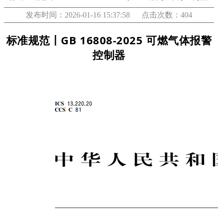
发布时间：2026-01-16 15:37:58 点击次数：404
标准规范丨GB 16808-2025 可燃气体报警
控制器